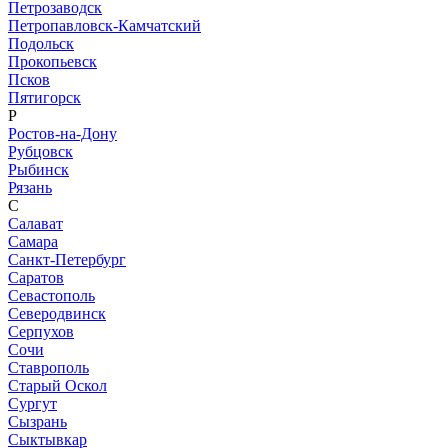
Петрозаводск
Петропавловск-Камчатский
Подольск
Прокопьевск
Псков
Пятигорск
Р
Ростов-на-Дону
Рубцовск
Рыбинск
Рязань
С
Салават
Самара
Санкт-Петербург
Саратов
Севастополь
Северодвинск
Серпухов
Сочи
Ставрополь
Старый Оскол
Сургут
Сызрань
Сыктывкар