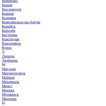
Кемерово
Киров
Кисловодск
Ковров
Коломна
Комсомольск-на-Амуре
Копейск
Королёв
Кострома
Краснодар
Красноярск
Курск
Л
Липецк
Люберцы
М
Магадан
Магнитогорск
Майкоп
Махачкала
Миасс
Москва
Мурманск
Мытищи
Н