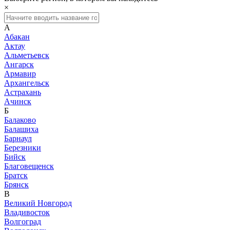
×
А
Абакан
Актау
Альметьевск
Ангарск
Армавир
Архангельск
Астрахань
Ачинск
Б
Балаково
Балашиха
Барнаул
Березники
Бийск
Благовещенск
Братск
Брянск
В
Великий Новгород
Владивосток
Волгоград