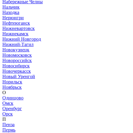
Набережные Челны
Нальчик
Находка
Нерюнгри
Нефтеюганск
Нижневартовск
Нижнекамск
Нижний Новгород
Нижний-Тагил
Новокузнецк
Новомосковск
Новороссийск
Новосибирск
Новочеркасск
Новый Уренгой
Норильск
Ноябрьск
О
Одинцово
Омск
Оренбург
Орск
П
Пенза
Пермь