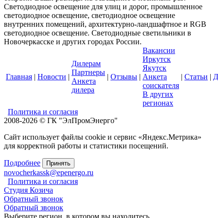
Светодиодное освещение для улиц и дорог, промышленное
светодиодное освещение, светодиодное освещение
внутренних помещений, архитектурно-ландшафтное и RGB
светодиодное освещение. Светодиодные светильники в
Новочеркасске и других городах России.
Вакансии
Иркутск
Дилерам
Якутск
Партнеры
Главная
|
Новости
|
|
Отзывы
|
Анкета
|
Статьи
|
Д
Анкета
соискателя
дилера
В других
регионах
Политика и согласия
2008-2026 © ГК "ЭлПромЭнерго"
Сайт использует файлы cookie и сервис «Яндекс.Метрика»
для корректной работы и статистики посещений.
Подробнее
Принять
novocherkassk@epenergo.ru
Политика и согласия
Студия Козича
Обратный звонок
Обратный звонок
Выберите регион, в котором вы находитесь