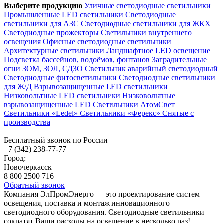
Выберите продукцию
Уличные светодиодные светильники
Промышленные LED светильники
Светодиодные
светильники для АЗС
Светодиодные светильники для ЖКХ
Светодиодные прожекторы
Светильники внутреннего
освещения
Офисные светодиодные светильники
Архитектурные светильники
Ландшафтное LED освещение
Подсветка бассейнов, водоёмов, фонтанов
Заградительные
огни ЗОМ, ЗОЛ, СДЗО
Светильник аварийный светодиодный
Светодиодные фитосветильники
Светодиодные светильники
для Ж/Д
Взрывозащищенные LED светильники
Низковольтные LED светильники
Низковольтные
взрывозащищенные LED
Светильники АтомСвет
Светильники «Ledel»
Светильники «Ферекс»
Снятые с
производства
Бесплатный звонок по России
+7 (342) 238-77-77
Город:
Новочеркасск
8 800 2500 716
Обратный звонок
Компания ЭлПромЭнерго — это проектирование систем
освещения, поставка и монтаж инновационного
светодиодного оборудования. Светодиодные светильники
сократят Ваши расходы на освещение в несколько раз!