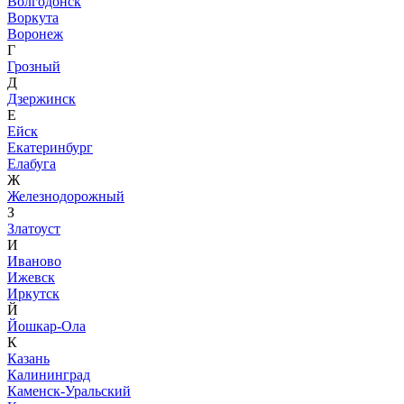
Волгодонск
Воркута
Воронеж
Г
Грозный
Д
Дзержинск
Е
Ейск
Екатеринбург
Елабуга
Ж
Железнодорожный
З
Златоуст
И
Иваново
Ижевск
Иркутск
Й
Йошкар-Ола
К
Казань
Калининград
Каменск-Уральский