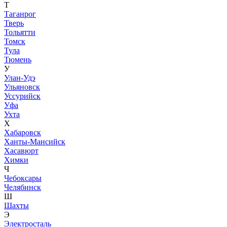
Т
Таганрог
Тверь
Тольятти
Томск
Тула
Тюмень
У
Улан-Удэ
Ульяновск
Уссурийск
Уфа
Ухта
Х
Хабаровск
Ханты-Мансийск
Хасавюрт
Химки
Ч
Чебоксары
Челябинск
Ш
Шахты
Э
Электросталь