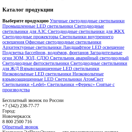
Каталог продукции
Выберите продукцию
Уличные светодиодные светильники
Промышленные LED светильники
Светодиодные
светильники для АЗС
Светодиодные светильники для ЖКХ
Светодиодные прожекторы
Светильники внутреннего
освещения
Офисные светодиодные светильники
Архитектурные светильники
Ландшафтное LED освещение
Подсветка бассейнов, водоёмов, фонтанов
Заградительные
огни ЗОМ, ЗОЛ, СДЗО
Светильник аварийный светодиодный
Светодиодные фитосветильники
Светодиодные светильники
для Ж/Д
Взрывозащищенные LED светильники
Низковольтные LED светильники
Низковольтные
взрывозащищенные LED
Светильники АтомСвет
Светильники «Ledel»
Светильники «Ферекс»
Снятые с
производства
Бесплатный звонок по России
+7 (342) 238-77-77
Город:
Новочеркасск
8 800 2500 716
Обратный звонок