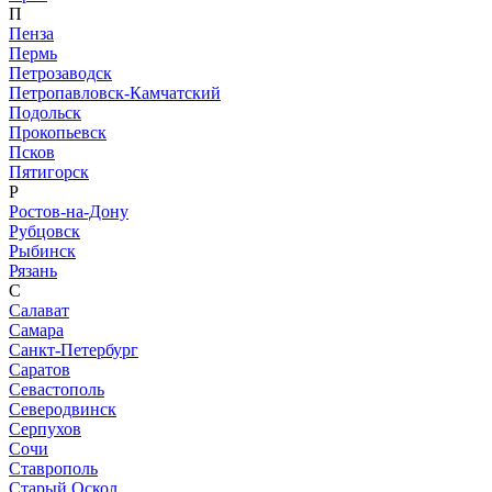
П
Пенза
Пермь
Петрозаводск
Петропавловск-Камчатский
Подольск
Прокопьевск
Псков
Пятигорск
Р
Ростов-на-Дону
Рубцовск
Рыбинск
Рязань
С
Салават
Самара
Санкт-Петербург
Саратов
Севастополь
Северодвинск
Серпухов
Сочи
Ставрополь
Старый Оскол