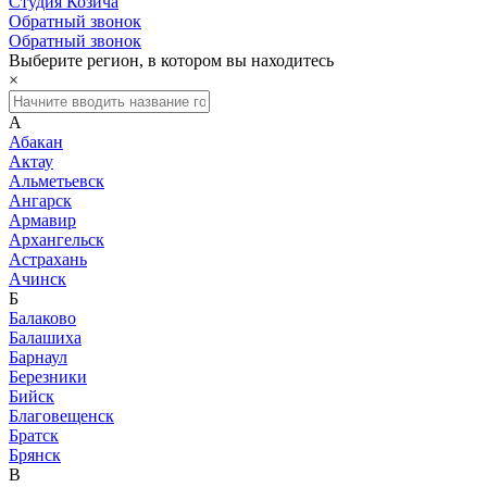
Студия Козича
Обратный звонок
Обратный звонок
Выберите регион, в котором вы находитесь
×
А
Абакан
Актау
Альметьевск
Ангарск
Армавир
Архангельск
Астрахань
Ачинск
Б
Балаково
Балашиха
Барнаул
Березники
Бийск
Благовещенск
Братск
Брянск
В