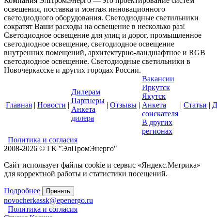
Компания ЭлПромЭнерго — это проектирование систем
освещения, поставка и монтаж инновационного
светодиодного оборудования. Светодиодные светильники
сократят Ваши расходы на освещение в несколько раз!
Светодиодное освещение для улиц и дорог, промышленное
светодиодное освещение, светодиодное освещение
внутренних помещений, архитектурно-ландшафтное и RGB
светодиодное освещение. Светодиодные светильники в
Новочеркасске и других городах России.
Вакансии
Иркутск
Дилерам
Якутск
Партнеры
Главная
|
Новости
|
|
Отзывы
|
Анкета
|
Статьи
|
Д
Анкета
соискателя
дилера
В других
регионах
Политика и согласия
2008-2026 © ГК "ЭлПромЭнерго"
Сайт использует файлы cookie и сервис «Яндекс.Метрика»
для корректной работы и статистики посещений.
Подробнее
Принять
novocherkassk@epenergo.ru
Политика и согласия