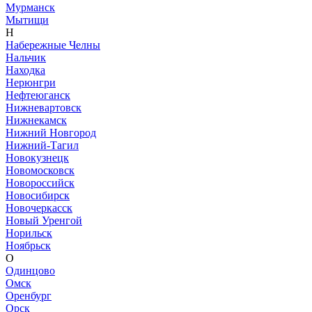
Мурманск
Мытищи
Н
Набережные Челны
Нальчик
Находка
Нерюнгри
Нефтеюганск
Нижневартовск
Нижнекамск
Нижний Новгород
Нижний-Тагил
Новокузнецк
Новомосковск
Новороссийск
Новосибирск
Новочеркасск
Новый Уренгой
Норильск
Ноябрьск
О
Одинцово
Омск
Оренбург
Орск