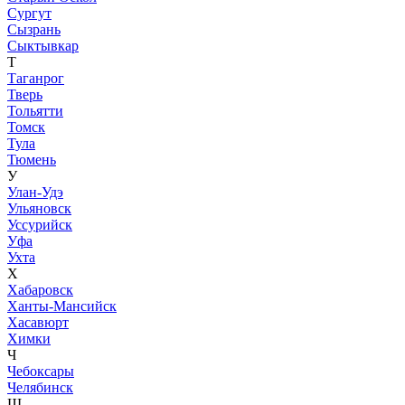
Сургут
Сызрань
Сыктывкар
Т
Таганрог
Тверь
Тольятти
Томск
Тула
Тюмень
У
Улан-Удэ
Ульяновск
Уссурийск
Уфа
Ухта
Х
Хабаровск
Ханты-Мансийск
Хасавюрт
Химки
Ч
Чебоксары
Челябинск
Ш