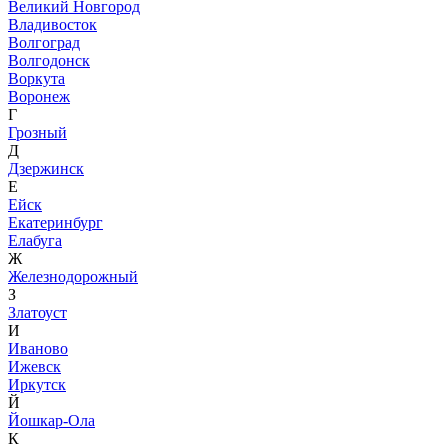
Великий Новгород
Владивосток
Волгоград
Волгодонск
Воркута
Воронеж
Г
Грозный
Д
Дзержинск
Е
Ейск
Екатеринбург
Елабуга
Ж
Железнодорожный
З
Златоуст
И
Иваново
Ижевск
Иркутск
Й
Йошкар-Ола
К