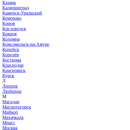
Казань
Калининград
Каменск-Уральский
Кемерово
Киров
Кисловодск
Ковров
Коломна
Комсомольск-на-Амуре
Копейск
Королёв
Кострома
Краснодар
Красноярск
Курск
Л
Липецк
Люберцы
М
Магадан
Магнитогорск
Майкоп
Махачкала
Миасс
Москва