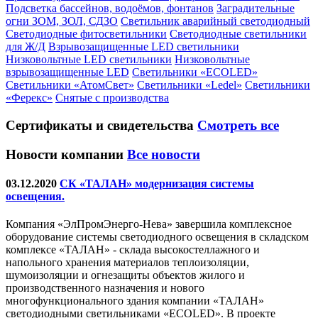
Подсветка бассейнов, водоёмов, фонтанов
Заградительные
огни ЗОМ, ЗОЛ, СДЗО
Светильник аварийный светодиодный
Светодиодные фитосветильники
Светодиодные светильники
для Ж/Д
Взрывозащищенные LED светильники
Низковольтные LED светильники
Низковольтные
взрывозащищенные LED
Светильники «ECOLED»
Светильники «АтомСвет»
Светильники «Ledel»
Светильники
«Ферекс»
Снятые с производства
Сертификаты
и свидетельства
Смотреть все
Новости компании
Все новости
03.12.2020
СК «ТАЛАН» модернизация системы
освещения.
Компания «ЭлПромЭнерго-Нева» завершила комплексное
оборудование системы светодиодного освещения в складском
комплексе «ТАЛАН» - склада высокостеллажного и
напольного хранения материалов теплоизоляции,
шумоизоляции и огнезащиты объектов жилого и
производственного назначения и нового
многофункционального здания компании «ТАЛАН»
светодиодными светильниками «ECOLED». В проекте