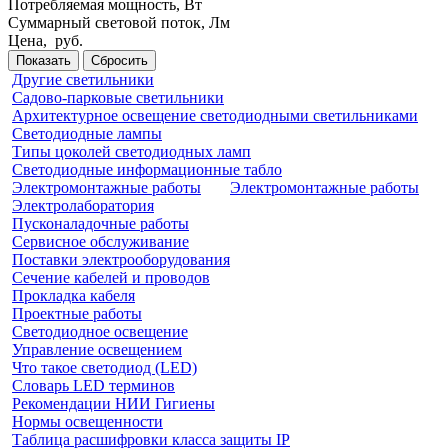
Потребляемая мощность, Вт
Суммарный световой поток,
Лм
Цена,
руб.
Показать
Сбросить
Другие светильники
Садово-парковые светильники
Архитектурное освещение светодиодными светильниками
Светодиодные лампы
Типы цоколей светодиодных ламп
Светодиодные информационные табло
Электромонтажные работы
Электромонтажные работы
Электролаборатория
Пусконаладочные работы
Сервисное обслуживание
Поставки электрооборудования
Сечение кабелей и проводов
Прокладка кабеля
Проектные работы
Светодиодное освещение
Управление освещением
Что такое светодиод (LED)
Словарь LED терминов
Рекомендации НИИ Гигиены
Нормы освещенности
Таблица расшифровки класса защиты IP